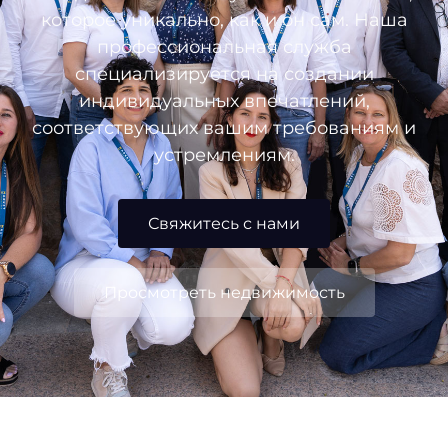
которое уникально, как и он сам. Наша
профессиональная служба
специализируется на создании
индивидуальных впечатлений,
соответствующих вашим требованиям и
устремлениям.
Свяжитесь с нами
Просмотреть недвижимость