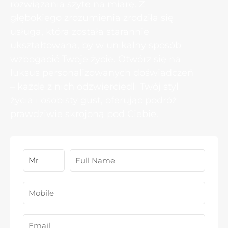
rozwiązania szyte na miarę. Z
głębokiego zrozumienia zrodziła się
usługa, która została starannie
ukształtowana, by w unikalny sposób
wzbogacić Twoje życie. Otwórz się na
luksus personalizowanych doświadczeń
– każde z nich odzwierciedli Twój styl
życia i osobisty gust, oferując podróż
prawdziwie skrojoną pod Ciebie.