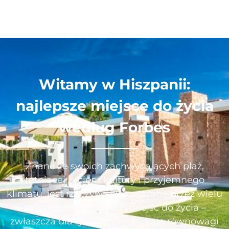
Witamy w Hiszpanii:
najlepsze miejsce do życia
według Forbes
Znane ze swoich zachwycających plaż,
tętniącej życiem kultury i przyjemnego
klimatu, jest rzeczywiście uważane przez wielu
za jedno z najlepszych miejsc do życia –
zwłaszcza dla tych, którzy szukają równowagi