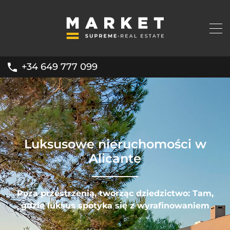
+34 649 777 099
Luksusowe nieruchomości w
Alicante
Poza przestrzenią, tworząc dziedzictwo: Tam,
gdzie luksus spotyka się z wyrafinowaniem