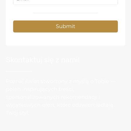
Submit
Skontaktuj się z nami!
Poznaj świat stworzony z myślą o Tobie —
pełen inspirujących treści,
spersonalizowanych rekomendacji i
wyjątkowych ofert, które odzwierciedlają
Twój styl.