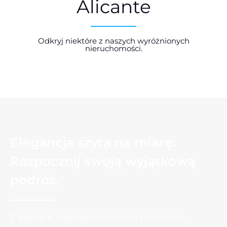
Alicante
Odkryj niektóre z naszych wyróżnionych
nieruchomości.
Elegancja szyta na miarę:
Rozpocznij swoją wyjątkową
podróż.
Z pełnym zaangażowaniem tworzymy