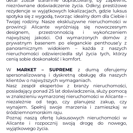
detal został starannie dopracowany, by zapewnić
niezrównane doświadczenie życia. Odkryj prestiżowe
rezydencje w wyjątkowych lokalizacjach, gdzie luksus
spotyka się z wygodą, tworząc idealny dom dla Ciebie i
Twojej rodziny. Nasze ekskluzywne nieruchomości w
prowincji Alicante wyróżniają się nowoczesnym
designem, przestronnością i wykończeniem
najwyższej jakości. Od wymarzonych domów z
prywatnym basenem po eleganckie penthouse’y z
panoramicznym widokiem – każda z naszych
nieruchomości odzwierciedla styl życia tych, którzy
cenią sobie doskonałość i komfort.
W
MARKET – SUPREME
z dumą oferujemy
spersonalizowaną i dyskretną obsługę dla naszych
klientów o najwyższych wymaganiach.
Nasz zespół ekspertów z branży nieruchomości,
posiadający ponad 25 lat doświadczenia, służy pomocą
w znalezieniu wymarzonej nieruchomości w Alicante –
niezależnie od tego, czy planujesz zakup, czy
wynajem. Spełnij swoje marzenia i zamieszkaj w
śródziemnomorskim raju.
Poznaj naszą ofertę luksusowych nieruchomości w
Alicante i rozpocznij swoją drogę do nowego,
wyjątkowego życia.