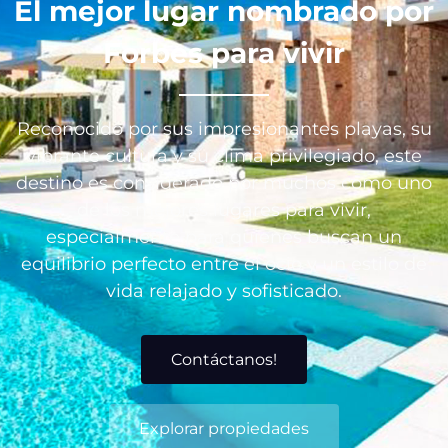
El mejor lugar nombrado por
Forbes para vivir
Reconocido por sus impresionantes playas, su
vibrante cultura y su clima privilegiado, este
destino es considerado por muchos como uno
de los mejores lugares para vivir,
especialmente para quienes buscan un
equilibrio perfecto entre el ocio y un estilo de
vida relajado y sofisticado.
Contáctanos!
Explorar propiedades