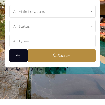
All Main Locations
All Status
All Types
Search
[tp widget="flags/tpw_flags_css.php"]